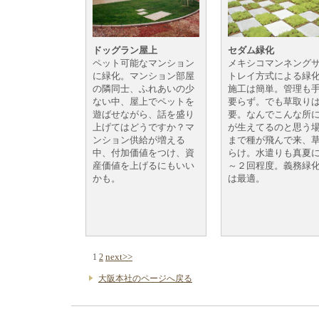
ドッグラン屋上
セダム緑化
ペット可能なマンション
メキシコマンネング
に緑化。マンション部屋
トレイ方式による緑
の隣同士、ふれあいの少
施工は簡単。管理も
ない中、屋上でペットを
要らず。でも草取り
遊ばせながら、話を盛り
要。なんでこんな所
上げてはどうですか？マ
が生えてるのと思う
ンション供給が増える
まで種が飛んで来、
中、付加価値をつけ、資
らけ。水遣りも真夏
産価値を上げるにもいい
～２回程度。義務緑
かも。
は最適。
next>>
1
2
大阪本社のページへ戻る